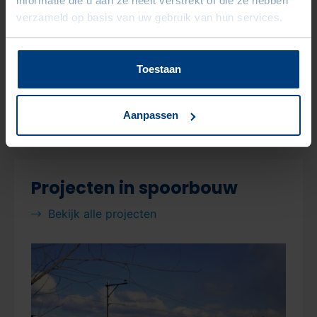
informatie die u aan ze heeft verstrekt of die ze hebben
Bekijk alle producten
verzameld op basis van uw gebruik van hun services.
Toestaan
Aanpassen
Porfier
Gewassen Spoorballast
Projecten in spoorbouw
Bekijk alle projecten