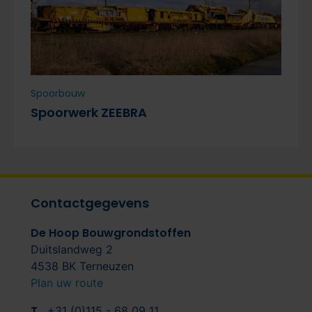
Spoorbouw
S
Spoorwerk ZEEBRA
S
Contactgegevens
De Hoop Bouwgrondstoffen
Duitslandweg 2
4538 BK Terneuzen
Plan uw route
T
+31 (0)115 - 68 09 11