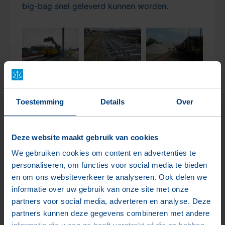
big-bag snel geleverd kunnen worden.
Toestemming
Details
Over
Verkoopafdeling
Deze website maakt gebruik van cookies
T
+31 115-68 09 11
We gebruiken cookies om content en advertenties te
E
verkoop@dehoop-bouwgrondstoffen.nl
personaliseren, om functies voor social media te bieden
en om ons websiteverkeer te analyseren. Ook delen we
informatie over uw gebruik van onze site met onze
partners voor social media, adverteren en analyse. Deze
Producten in spoorbouw
partners kunnen deze gegevens combineren met andere