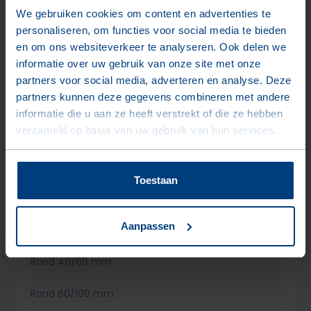
Split 8/12 mm
We gebruiken cookies om content en advertenties te
personaliseren, om functies voor social media te bieden
Split 12/16 mm
en om ons websiteverkeer te analyseren. Ook delen we
informatie over uw gebruik van onze site met onze
Split 16/22 mm
partners voor social media, adverteren en analyse. Deze
partners kunnen deze gegevens combineren met andere
Split 22/30 mm
informatie die u aan ze heeft verstrekt of die ze hebben
verzameld op basis van uw gebruik van hun services.
Split 30/40 mm
Rond 7/15 mm
Toestaan
Rond 15/25 mm
Aanpassen
Rond 20/50 mm
Rond 40/60 mm
Rond 60/100 mm