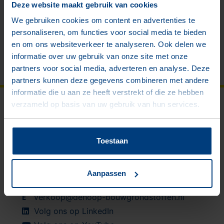
Deze website maakt gebruik van cookies
We gebruiken cookies om content en advertenties te
Branches
personaliseren, om functies voor social media te bieden
en om ons websiteverkeer te analyseren. Ook delen we
Voorraadlocaties
informatie over uw gebruik van onze site met onze
partners voor social media, adverteren en analyse. Deze
partners kunnen deze gegevens combineren met andere
informatie die u aan ze heeft verstrekt of die ze hebben
Contactgegevens
verzameld op basis van uw gebruik van hun services.
De Hoop Bouwgrondstoffen
Duitslandweg 2
Toestaan
4538 BK Terneuzen
Plan uw route
Aanpassen
T
+31 (0)115 - 68 09 11
E
verkoop@dehoop-bouwgrondstoffen.nl
Volg ons op LinkedIn