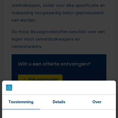
sterkteklassen, zodat voor elke specificatie en
toepassing hoogwaardig beton geproduceerd
kan worden.
De Hoop Bouwgrondstoffen beschikt over een
eigen vloot cementbulkwagens en
cementtankers.
Wilt u een offerte ontvangen?
Prijs aanvragen
Toestemming
Details
Over