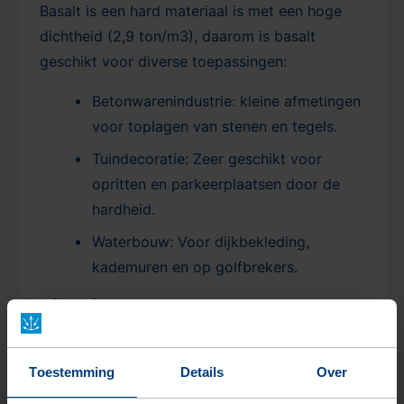
Basalt is een hard materiaal is met een hoge
dichtheid (2,9 ton/m3), daarom is basalt
geschikt voor diverse toepassingen:
Betonwarenindustrie: kleine afmetingen
voor toplagen van stenen en tegels.
Tuindecoratie: Zeer geschikt voor
opritten en parkeerplaatsen door de
hardheid.
Waterbouw: Voor dijkbekleding,
kademuren en op golfbrekers.
Afmetingen
Einkehrsand 0,2/2,2 mm
Toestemming
Details
Over
Durubas 0,7/1,6 mm