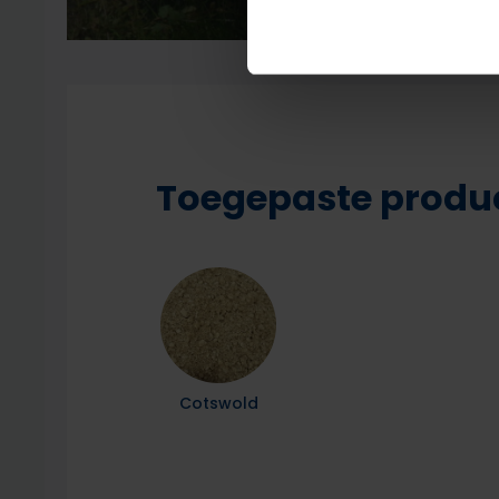
Toegepaste produ
Cotswold